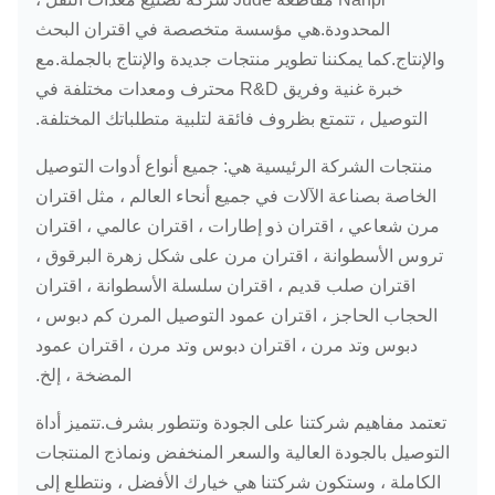
المحدودة.هي مؤسسة متخصصة في اقتران البحث
والإنتاج.كما يمكننا تطوير منتجات جديدة والإنتاج بالجملة.مع
خبرة غنية وفريق R&D محترف ومعدات مختلفة في
التوصيل ، تتمتع بظروف فائقة لتلبية متطلباتك المختلفة.
منتجات الشركة الرئيسية هي: جميع أنواع أدوات التوصيل
الخاصة بصناعة الآلات في جميع أنحاء العالم ، مثل اقتران
مرن شعاعي ، اقتران ذو إطارات ، اقتران عالمي ، اقتران
تروس الأسطوانة ، اقتران مرن على شكل زهرة البرقوق ،
اقتران صلب قديم ، اقتران سلسلة الأسطوانة ، اقتران
الحجاب الحاجز ، اقتران عمود التوصيل المرن كم دبوس ،
دبوس وتد مرن ، اقتران دبوس وتد مرن ، اقتران عمود
المضخة ، إلخ.
تعتمد مفاهيم شركتنا على الجودة وتتطور بشرف.تتميز أداة
التوصيل بالجودة العالية والسعر المنخفض ونماذج المنتجات
الكاملة ، وستكون شركتنا هي خيارك الأفضل ، ونتطلع إلى