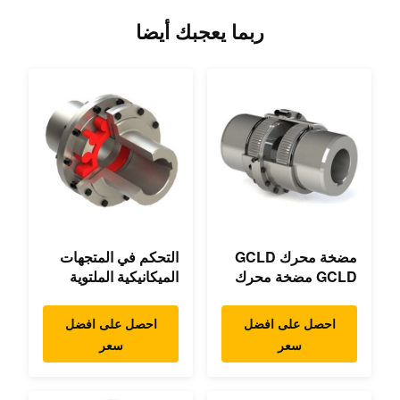
ربما يعجبك أيضا
مضخة محرك GCLD
التحكم في المتجهات
GCLD مضخة محرك
الميكانيكية الملتوية
ربطات مخصصة 45
المزدوجة الملائمة
2°C بصمة صغيرة
الميكانيكية
احصل على افضل
احصل على افضل
سعر
سعر